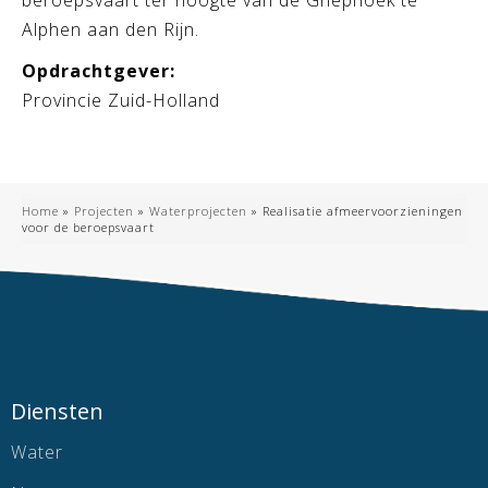
beroepsvaart ter hoogte van de Gnephoek te
Alphen aan den Rijn.
Opdrachtgever:
Provincie Zuid-Holland
Home
»
Projecten
»
Waterprojecten
»
Realisatie afmeervoorzieningen
voor de beroepsvaart
Diensten
Water