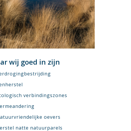
r wij goed in zijn
erdrogingbestrijding
enherstel
cologisch verbindingszones
ermeandering
atuurvriendelijke oevers
erstel natte natuurparels