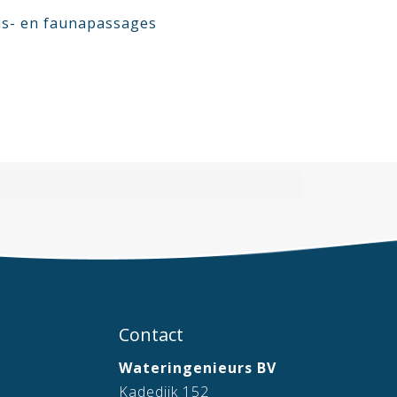
is- en faunapassages
Contact
Wateringenieurs BV
Kadedijk 152