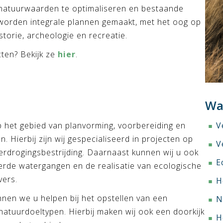
 natuurwaarden te optimaliseren en bestaande
worden integrale plannen gemaakt, met het oog op
torie, archeologie en recreatie.
ten? Bekijk ze
hier
.
Waa
p het gebied van planvorming, voorbereiding en
V
. Hierbij zijn wij gespecialiseerd in projecten op
V
verdrogingsbestrijding. Daarnaast kunnen wij u ook
E
rde watergangen en de realisatie van ecologische
vers.
H
nen we u helpen bij het opstellen van een
N
atuurdoeltypen. Hierbij maken wij ook een doorkijk
H