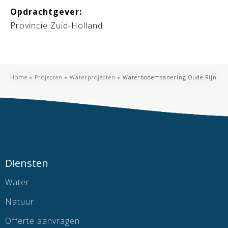
Opdrachtgever:
Provincie Zuid-Holland
Home
»
Projecten
»
Waterprojecten
»
Waterbodemsanering Oude Rijn
Diensten
Water
Natuur
Offerte aanvragen