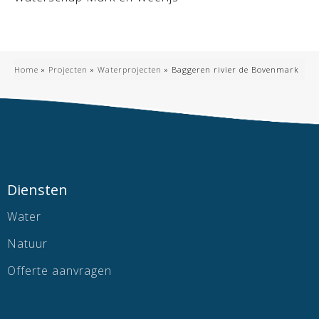
Home
»
Projecten
»
Waterprojecten
»
Baggeren rivier de Bovenmark
Diensten
Water
Natuur
Offerte aanvragen