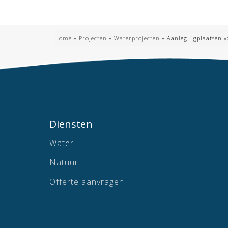
Home
»
Projecten
»
Waterprojecten
»
Aanleg ligplaatsen v
Diensten
Water
Natuur
Offerte aanvragen