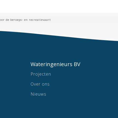
oor de beroeps- en recreatievaart
Wateringenieurs BV
Projecten
Over ons
Nieuws